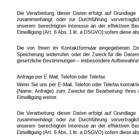
Die  
Verarbeitung  
dieser  
Daten  
erfolgt  
auf  
Grundlage  
zusammenhängt  
oder  
zur  
Durchführung  
vorvertraglic
unserem  
berechtigten  
Interesse  
an  
der  
effektiven  
Bea
Einwilligung (Art. 6 Abs. 1 lit. a DSGVO) sofern diese abg
Die   
von   
Ihnen   
im   
Kontaktformular   
eingegebenen   
Da
Speicherung  
widerrufen  
oder  
der  
Zweck  
für  
die  
Datens
gesetzliche Bestimmungen – insbesondere Aufbewahrungs
Anfrage per E-Mail, Telefon oder Telefax
Wenn  
Sie  
uns  
per  
E-Mail, 
Telefon  
oder 
Telefax  
kontakti
(Name,  
Anfrage)  
zum  
Zwecke  
der  
Bearbeitung  
Ihres  
Einwilligung weiter.
Die  
Verarbeitung  
dieser  
Daten  
erfolgt  
auf  
Grundlage  
zusammenhängt  
oder  
zur  
Durchführung  
vorvertraglic
unserem  
berechtigten  
Interesse  
an  
der  
effektiven  
Bea
Einwilligung (Art. 6 Abs. 1 lit. a DSGVO) sofern diese abg