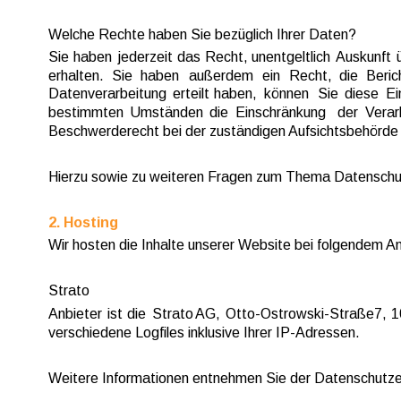
Welche Rechte haben Sie bezüglich Ihrer Daten?
Sie  
haben  
jederzeit  
das  
Recht,  
unentgeltlich  
Auskunft  
erhalten.   
Sie   
haben   
außerdem   
ein   
Recht,   
die   
Beric
Datenverarbeitung  
erteilt  
haben,  
können  
Sie  
diese  
Ei
bestimmten  
Umständen  
die  
Einschränkung  
der  
Verar
Beschwerderecht bei der zuständigen Aufsichtsbehörde 
Hierzu sowie zu weiteren Fragen zum Thema Datenschut
2. Hosting
Wir hosten die Inhalte unserer Website bei folgendem An
Strato
Anbieter  
ist  
die  
Strato  
AG,  
Otto-Ostrowski-Straße  
7,  
1
verschiedene Logfiles inklusive Ihrer IP-Adressen.
Weitere Informationen entnehmen Sie der Datenschutzer