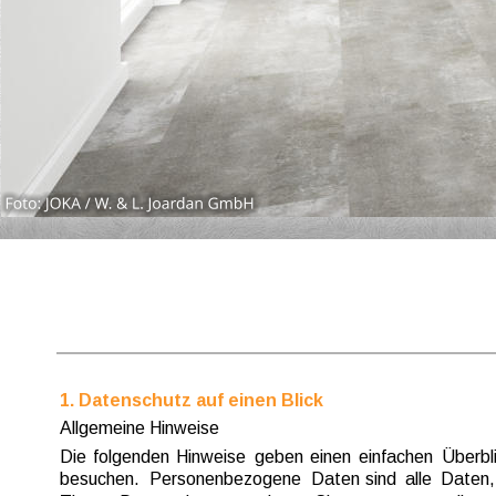
1. Datenschutz auf einen Blick
Allgemeine Hinweise
Die  
folgenden  
Hinweise  
geben  
einen  
einfachen  
Überbli
besuchen.  
Personenbezogene  
Daten  
sind  
alle  
Daten,