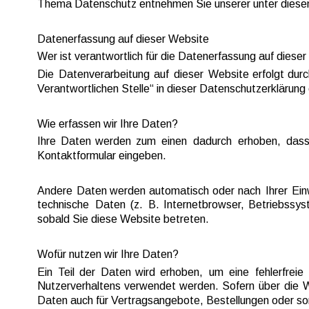
Thema Datenschutz entnehmen Sie unserer unter diesem
Datenerfassung auf dieser Website
Wer ist verantwortlich für die Datenerfassung auf diese
Die  
Datenverarbeitung  
auf  
dieser  
Website  
erfolgt  
durc
Verantwortlichen Stelle“ in dieser Datenschutzerklärun
Wie erfassen wir Ihre Daten?
Ihre  
Daten  
werden  
zum  
einen  
dadurch  
erhoben,  
dass
Kontaktformular eingeben.
Andere  
Daten  
werden  
automatisch  
oder  
nach  
Ihrer  
Einw
technische  
Daten  
(z.  
B.  
Internetbrowser,  
Betriebssys
sobald Sie diese Website betreten.
Wofür nutzen wir Ihre Daten?
Ein  
Teil  
der  
Daten  
wird  
erhoben,  
um  
eine  
fehlerfreie  
Nutzerverhaltens  
verwendet  
werden.  
Sofern  
über  
die  
W
Daten auch für Vertragsangebote, Bestellungen oder son