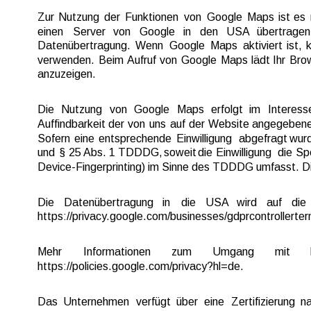
Zur  
Nutzung  
der  
Funktionen  
von  
Google  
Maps  
ist  
es 
einen   
Server   
von   
Google   
in   
den   
USA   
übertragen 
Datenübertragung.  
Wenn  
Google  
Maps  
aktiviert  
ist,  
k
verwenden.  
Beim 
Aufruf  
von  
Google  
Maps  
lädt  
Ihr  
Brow
anzuzeigen.
Die   
Nutzung   
von   
Google   
Maps   
erfolgt   
im   
Interesse
Auffindbarkeit  
der  
von  
uns  
auf  
der  
Website  
angegebene
Sofern  
eine  
entsprechende  
Einwilligung  
abgefragt  
wurd
und  
§  
25 
Abs.  
1 
TDDDG,  
soweit  
die  
Einwilligung  
die  
Sp
Device-Fingerprinting) im Sinne des TDDDG umfasst. Die 
Die    
Datenübertragung    
in    
die    
USA    
wird    
auf    
die  
https://privacy.google.com/businesses/gdprcontrollerter
Mehr       
Informationen       
zum       
Umgang       
mit       
https://policies.google.com/privacy?hl=de.
Das  
Unternehmen  
verfügt  
über  
eine  
Zertifizierung  
na