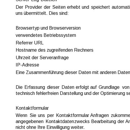
Der  
Provider  
der  
Seiten  
erhebt  
und  
speichert  
automati
uns übermittelt. Dies sind:
Browsertyp und Browserversion
verwendetes Betriebssystem
Referrer URL
Hostname des zugreifenden Rechners
Uhrzeit der Serveranfrage
IP-Adresse
Eine Zusammenführung dieser Daten mit anderen Daten
Die  
Erfassung  
dieser  
Daten  
erfolgt  
auf  
Grundlage  
von 
technisch fehlerfreien Darstellung und der Optimierung 
Kontaktformular
Wenn  
Sie  
uns  
per  
Kontaktformular  
Anfragen  
zukomme
angegebenen  
Kontaktdaten  
zwecks  
Bearbeitung  
der 
An
nicht ohne Ihre Einwilligung weiter.