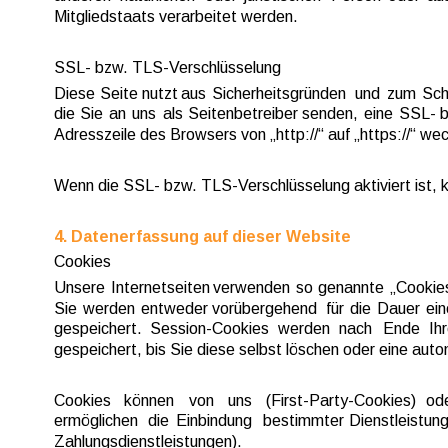
Mitgliedstaats verarbeitet werden.
SSL- bzw. TLS-Verschlüsselung
Diese  
Seite  
nutzt  
aus  
Sicherheitsgründen  
und  
zum  
Sch
die  
Sie  
an  
uns  
als  
Seitenbetreiber  
senden,  
eine  
SSL-  
b
Adresszeile des Browsers von „http://“ auf „https://“ w
Wenn die SSL- bzw. TLS-Verschlüsselung aktiviert ist, k
4. Datenerfassung auf dieser Website
Cookies
Unsere  
Internetseiten  
verwenden  
so  
genannte  
„Cookies
Sie  
werden  
entweder  
vorübergehend  
für  
die  
Dauer  
ein
gespeichert.  
Session-Cookies  
werden  
nach  
Ende  
Ihr
gespeichert, bis Sie diese selbst löschen oder eine au
Cookies   
können   
von   
uns   
(First-Party-Cookies)   
ode
ermöglichen  
die  
Einbindung  
bestimmter  
Dienstleistung
Zahlungsdienstleistungen).