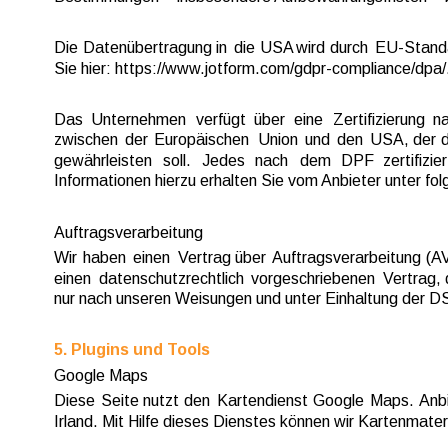
Die  
Datenübertragung  
in  
die  
USA  
wird  
durch  
EU-Standa
Sie hier: https://www.jotform.com/gdpr-compliance/dpa/
Das  
Unternehmen  
verfügt  
über  
eine  
Zertifizierung  
na
zwischen  
der  
Europäischen  
Union  
und  
den  
USA,  
der  
d
gewährleisten   
soll.   
Jedes   
nach   
dem   
DPF   
zertifizier
Informationen hierzu erhalten Sie vom Anbieter unter f
Auftragsverarbeitung
Wir  
haben  
einen  
Vertrag  
über  
Auftragsverarbeitung  
(AV
einen  
datenschutzrechtlich  
vorgeschriebenen  
Vertrag, 
nur nach unseren Weisungen und unter Einhaltung der D
5. Plugins und Tools
Google Maps
Diese  
Seite  
nutzt  
den  
Kartendienst  
Google  
Maps.  
Anbi
Irland. Mit Hilfe dieses Dienstes können wir Kartenmater