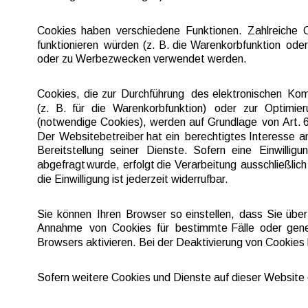
Cookies  
haben  
verschiedene  
Funktionen.  
Zahlreiche  
funktionieren  
würden  
(z.  
B.  
die  
Warenkorbfunktion  
oder
oder zu Werbezwecken verwendet werden.
Cookies,  
die  
zur  
Durchführung  
des  
elektronischen  
Kom
(z.   
B.   
für   
die   
Warenkorbfunktion)   
oder   
zur   
Optimieru
(notwendige  
Cookies),  
werden  
auf  
Grundlage  
von 
Art.  
6
Der  
Websitebetreiber  
hat  
ein  
berechtigtes  
Interesse  
an
Bereitstellung   
seiner   
Dienste.   
Sofern   
eine   
Einwilligun
abgefragt  
wurde,  
erfolgt  
die  
Verarbeitung  
ausschließlich 
die Einwilligung ist jederzeit widerrufbar.
Sie  
können  
Ihren  
Browser  
so  
einstellen,  
dass  
Sie  
über
Annahme  
von  
Cookies  
für  
bestimmte  
Fälle  
oder  
gene
Browsers aktivieren. Bei der Deaktivierung von Cookies 
Sofern weitere Cookies und Dienste auf dieser Website