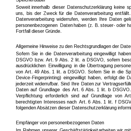
Soweit  
innerhalb  
dieser  
Datenschutzerklärung  
keine  
sp
uns,  
bis  
der  
Zweck  
für  
die  
Datenverarbeitung  
entfällt.
Datenverarbeitung  
widerrufen,  
werden  
Ihre  
Daten  
gel
personenbezogenen  
Daten  
haben  
(z.  
B.  
steuer-  
oder  
h
Fortfall dieser Gründe.
Allgemeine Hinweise zu den Rechtsgrundlagen der Date
Sofern  
Sie  
in  
die  
Datenverarbeitung  
eingewilligt  
haben,
DSGVO  
bzw.  
Art.  
9  
Abs.  
2  
lit.  
a  
DSGVO,  
sofern  
beso
ausdrücklichen  
Einwilligung  
in  
die  
Übertragung  
persone
von  
Art.  
49  
Abs.  
1  
lit.  
a  
DSGVO.  
Sofern  
Sie  
in  
die  
Sp
Device-Fingerprinting)  
eingewilligt  
haben,  
erfolgt  
die  
Da
jederzeit  
widerrufbar.  
Sind  
Ihre  
Daten  
zur  
Vertragserfüll
Daten  
auf  
Grundlage  
des  
Art.  
6  
Abs.  
1  
lit.  
b  
DSGVO. 
Verpflichtung  
erforderlich  
sind  
auf  
Grundlage  
von  
Art
berechtigten  
Interesses  
nach  
Art.  
6  
Abs.  
1  
lit.  
f  
DSGV
folgenden Absätzen dieser Datenschutzerklärung informi
Empfänger von personenbezogenen Daten
Im  
Rahmen  
unserer  
Geschäftstätigkeit  
arbeiten  
wir  
mit