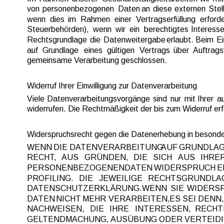
von  
personenbezogenen  
Daten  
an  
diese  
externen  
Stel
wenn  
dies  
im  
Rahmen  
einer  
Vertragserfüllung  
erforde
Steuerbehörden),  
wenn  
wir  
ein  
berechtigtes  
Interesse
Rechtsgrundlage  
die  
Datenweitergabe  
erlaubt.  
Beim  
Ei
auf  
Grundlage  
eines  
gültigen  
Vertrags  
über  
Auftrags
gemeinsame Verarbeitung geschlossen.
Widerruf Ihrer Einwilligung zur Datenverarbeitung
Viele  
Datenverarbeitungsvorgänge  
sind  
nur  
mit  
Ihrer  
au
widerrufen. Die Rechtmäßigkeit der bis zum Widerruf erf
Widerspruchsrecht gegen die Datenerhebung in besond
WENN  
DIE  
DATENVERARBEITUNG 
AUF  
GRUNDLAG
RECHT,   
AUS   
GRÜNDEN,   
DIE   
SICH   
AUS   
IHRER
PERSONENBEZOGENEN  
DATEN  
WIDERSPRUCH  
E
PROFILING.   
DIE   
JEWEILIGE   
RECHTSGRUNDLAGE
DATENSCHUTZERKLÄRUNG.  
WENN  
SIE  
WIDERSP
DATEN  
NICHT  
MEHR  
VERARBEITEN,  
ES  
SEI  
DENN, 
NACHWEISEN,   
DIE   
IHRE   
INTERESSEN,   
RECHTE
GELTENDMACHUNG, AUSÜBUNG ODER VERTEIDIG