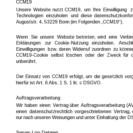
CCM19
Unsere  
Website  
nutzt  
CCM19,  
um  
Ihre  
Einwilligung  
z
Technologien  
einzuholen  
und  
diese  
datenschutzkonfor
Auguststr. 4, 53229 Bonn (im Folgenden „CCM19“).
Wenn  
Sie  
unsere  
Website  
betreten,  
wird  
eine  
Verbin
Erklärungen   
zur   
Cookie-Nutzung   
einzuholen.   
Anschl
Einwilligungen  
bzw.  
deren  
Widerruf  
zuordnen  
zu  
können
CCM19-Cookie  
selbst  
löschen  
oder  
der  
Zweck  
für  
unberührt.
Der  
Einsatz  
von  
CCM19  
erfolgt,  
um  
die  
gesetzlich  
vor
hierfür ist Art. 6 Abs. 1 S. 1 lit. c DSGVO.
Auftragsverarbeitung
Wir  
haben  
einen  
Vertrag  
über  
Auftragsverarbeitung  
(AV
einen  
datenschutzrechtlich  
vorgeschriebenen  
Vertrag, 
nur nach unseren Weisungen und unter Einhaltung der D
Server-Log-Dateien