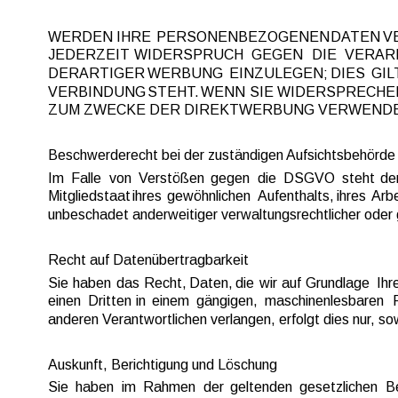
WERDEN  
IHRE  
PERSONENBEZOGENEN  
DATEN  
V
JEDERZEIT   
WIDERSPRUCH   
GEGEN   
DIE   
VERARB
DERARTIGER  
WERBUNG  
EINZULEGEN;  
DIES  
GILT
VERBINDUNG  
STEHT.  
WENN  
SIE  
WIDERSPRECHEN
ZUM ZWECKE DER DIREKTWERBUNG VERWENDET 
Beschwerderecht bei der zuständigen Aufsichtsbehörde
Im  
Falle  
von  
Verstößen  
gegen  
die  
DSGVO  
steht  
de
Mitgliedstaat  
ihres  
gewöhnlichen 
Aufenthalts,  
ihres 
Arbe
unbeschadet anderweitiger verwaltungsrechtlicher oder 
Recht auf Daten­übertrag­barkeit
Sie  
haben  
das  
Recht,  
Daten,  
die  
wir  
auf  
Grundlage  
Ihre
einen  
Dritten  
in  
einem  
gängigen,  
maschinenlesbaren  
anderen Verantwortlichen verlangen, erfolgt dies nur, so
Auskunft, Berichtigung und Löschung
Sie  
haben  
im  
Rahmen  
der  
geltenden  
gesetzlichen  
B