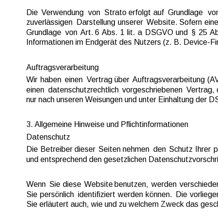
Die  
Verwendung  
von  
Strato  
erfolgt  
auf  
Grundlage  
von
zuverlässigen  
Darstellung  
unserer  
Website.  
Sofern  
eine
Grundlage  
von  
Art.  
6  
Abs.  
1  
lit.  
a  
DSGVO  
und  
§  
25  
Ab
Informationen im Endgerät des Nutzers (z. B. Device-Fin
Auftragsverarbeitung
Wir  
haben  
einen  
Vertrag  
über  
Auftragsverarbeitung  
(AV
einen  
datenschutzrechtlich  
vorgeschriebenen  
Vertrag, 
nur nach unseren Weisungen und unter Einhaltung der D
3. Allgemeine Hinweise und Pflicht­informationen
Datenschutz
Die  
Betreiber  
dieser  
Seiten  
nehmen  
den  
Schutz  
Ihrer  
p
und entsprechend den gesetzlichen Datenschutzvorschri
Wenn  
Sie  
diese  
Website  
benutzen,  
werden  
verschiede
Sie  
persönlich  
identifiziert  
werden  
können.  
Die  
vorliege
Sie erläutert auch, wie und zu welchem Zweck das gesc