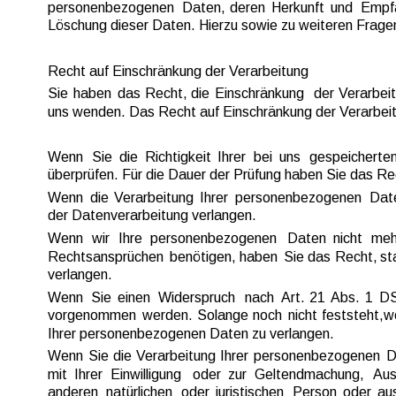
personenbezogenen  
Daten,  
deren  
Herkunft  
und  
Empfä
Löschung dieser Daten. Hierzu sowie zu weiteren Frag
Recht auf Einschränkung der Verarbeitung
Sie  
haben  
das  
Recht,  
die  
Einschränkung  
der  
Verarbeit
uns wenden. Das Recht auf Einschränkung der Verarbeitu
Wenn  
Sie  
die  
Richtigkeit  
Ihrer  
bei  
uns  
gespeicherten
überprüfen. Für die Dauer der Prüfung haben Sie das Re
Wenn  
die  
Verarbeitung  
Ihrer  
personenbezogenen  
Date
der Datenverarbeitung verlangen.
Wenn   
wir   
Ihre   
personenbezogenen   
Daten   
nicht   
mehr
Rechtsansprüchen  
benötigen,  
haben  
Sie  
das  
Recht,  
sta
verlangen.
Wenn  
Sie  
einen  
Widerspruch  
nach  
Art.  
21  
Abs.  
1  
D
vorgenommen  
werden.  
Solange  
noch  
nicht  
feststeht,  
w
Ihrer personenbezogenen Daten zu verlangen.
Wenn  
Sie  
die  
Verarbeitung  
Ihrer  
personenbezogenen  
D
mit  
Ihrer  
Einwilligung  
oder  
zur  
Geltendmachung,  
Aus
anderen  
natürlichen  
oder  
juristischen  
Person  
oder  
aus